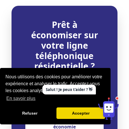
Prêt à
économiser sur
votre ligne
téléphonique
résidentielle ?
Nous utilisons des cookies pour améliorer votre
Le changement est simple,
expérience et analyser le trafic. Acceptez-vous
Salut ! Je peux t'aider ? 👋
rapide et sans risque grâce à
les cookies analytiques anonymisés ?
notre garantie satisfaction.
En savoir plus
Refuser
Accepter
Commencer mon
économie