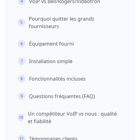
VoIP vs Bell/Rogers/Vidéotron
4
Pourquoi quitter les grands
5
fournisseurs
Équipement fourni
6
Installation simple
7
Fonctionnalités incluses
8
Questions fréquentes (FAQ)
9
Un compétiteur VoIP vs nous : qualité
10
et fiabilité
Témoignages clients
11