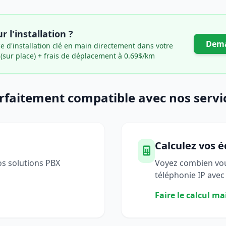
r l'installation ?
Dema
e d'installation clé en main directement dans votre
(sur place) + frais de déplacement à 0.69$/km
rfaitement compatible avec nos servi
Calculez vos 
os solutions PBX
Voyez combien vou
téléphonie IP avec
Faire le calcul m