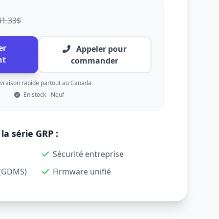
41.33$
er
Appeler pour
nt
commander
vraison rapide partout au Canada.
En stock - Neuf
la série GRP :
Sécurité entreprise
d (GDMS)
Firmware unifié