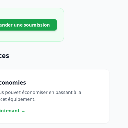
nder une soumission
ces
économies
s pouvez économiser en passant à la
 cet équipement.
aintenant →