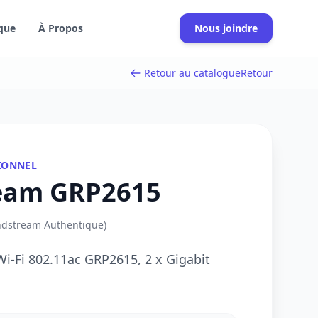
que
À Propos
Nous joindre
Retour au catalogue
Retour
IONNEL
eam GRP2615
ndstream Authentique)
i-Fi 802.11ac GRP2615, 2 x Gigabit