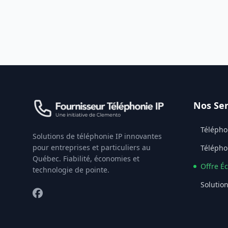
Nos Ser
Télépho
Solutions de téléphonie IP innovantes
pour entreprises et particuliers au
Télépho
Québec. Fiabilité, économies et
Offre É
technologie de pointe.
Solutio
Facebook